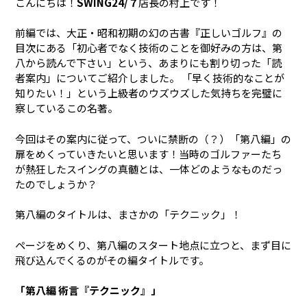
こんにちは！
SWING24/７
店長の村上です！
前編では、大正・昭和初期の幻の古書『正しいゴルフ』の
目次にある「初心者でなく技術のことを御好みの方は、第
八から読んで下さい」という、あまりにも割り切った「読
者案内」についてご紹介しました。 「早く技術的なことが
知りたい！」という上級者のウズウズした気持ちを完璧に
察しているこの名著。
今回はその案内に従って、ついに禁断の（？）「第八編」の
扉をめくっていきたいと思います！当時のゴルファーたち
が熱狂したスイングの真髄とは、一体どのようなものだっ
たのでしょうか？
第八編のタイトルは、まさかの「テクニック」！
ページをめくり、第八編のスタート地点に立つと、まず目に
飛び込んでくるのがその編タイトルです。
「第八編 術言『テクニック』」