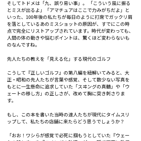
そしてトドメは「九、誤り易い事」。 「こういう風に振る
とミスが出るよ」「アマチュアはここで力みがちだよ」と
いった、100年後の私たちが毎日のように打席でガックリ肩
を落としているあのミスショットの原因が、すでにこの時
点で完全にリストアップされています。時代が変わっても、
人間の体の動きや悩むポイントは、驚くほど変わらないも
のなんですね。
先人たちの教えを「見える化」する現代のゴルフ
こうして『正しいゴルフ』の第八編を紐解いてみると、大
正・昭和の先人たちが言葉や感覚、そして数少ない写真を
もとに一生懸命に追求していた「スヰングの真髄」や「ウ
ェートの移し方」の正しさが、改めて胸に突き刺さりま
す。
もし、この本を書いた当時の達人たちが現代にタイムスリ
ップして、私たちの店舗に来たらどう思うでしょうか？
「おお！ワシらが感覚で必死に掴もうとしていた『ウェー