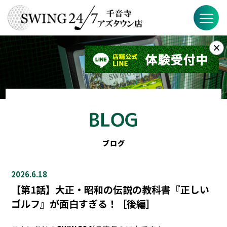
×
お知らせ
SWING24/7とは？
SWING24/7の特徴
料金
ブログ
ブログ
2026.6.18
FAQ
【第1話】大正・昭和の伝説の教科書『正しい
ゴルフ』が面白すぎる！［後編］
店舗概要