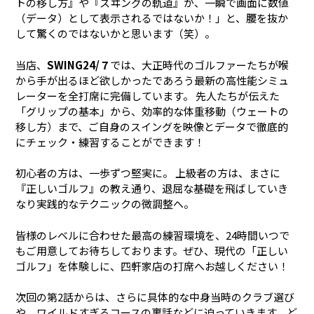
トの移し方』や『スヰングの軌道』が、一瞬で画面に数値
（データ）として表示されるではないか！」と、腰を抜か
して驚くのではないかと思います（笑）。
当店、
SWING24/７
では、大正時代のゴルファーたちが喉
から手が出るほど欲しかったであろう最新の高性能シミュ
レーターを全打席に完備しています。 先人たちが伝えた
「グリップの基本」から、効率的な体重移動（ウェートの
移し方）まで、ご自身のスイングを映像とデータで徹底的
にチェック・練習することができます！
初心者の方は、一歩ずつ堅実に。 上級者の方は、まさに
『正しいゴルフ』の教え通り、退屈な基礎を飛ばしていき
なり実践的なテクニックの微調整へ。
皆様のレベルに合わせた最高の練習環境を、24時間いつで
もご用意してお待ちしております。ぜひ、現代の「正しい
ゴルフ」を体験しに、四軒家店の打席へお越しください！
次回の第2話からは、さらに具体的な中身――当時のクラブ選び
や、ワイルドすぎるコースの裏話などに迫っていきます。ど