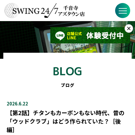
×
お知らせ
SWING24/7とは？
SWING24/7の特徴
料金
ブログ
ブログ
2026.6.22
FAQ
【第2話】チタンもカーボンもない時代、昔の
「ウッドクラブ」はどう作られていた？［後
店舗概要
編］