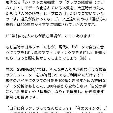
現代なら「シャフトの振動数」や「クラブの総重量（グラ
ム）」としてデータ化されている本質を、大正時代の先人
たちは「人間の感覚」と「プロの目」だけで見抜いていた
のです。道具が変わっても、ゴルフ上達のための「選び方の
真髄」は100年前からすでに完成されていたのですね。
100年前の先人たちが羨む環境が、ここにあります！
もし当時のゴルファーたちが、現代の「データで自分に合
うクラブを1ミリ単位でフィッティングできる時代」を知っ
たら、きっと腰を抜かしてしまうでしょう（笑）。
当店、
SWING24/7
では、そんな先人たちが羨むような最新
のシミュレーターを24時間いつでもご利用いただけます！
現代のハイテククラブの性能を100%引き出すための詳細な
データ分析はもちろん、100年前から変わらない「自分の手
になじむ感覚」や「理想のしなり」を体感し、研ぎ澄ます
練習にも最適です。
「自分に合うクラブってなんだろう？」「今のスイング、デ