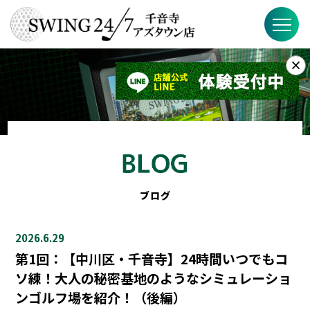
×
お知らせ
SWING24/7とは？
SWING24/7の特徴
料金
ブログ
ブログ
2026.6.29
FAQ
第1回：【中川区・千音寺】24時間いつでもコ
ソ練！大人の秘密基地のようなシミュレーショ
店舗概要
ンゴルフ場を紹介！（後編）